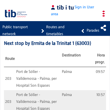
Skip to Main Content
Sign in
User
area
Public transport
Routes and
Parades
network
timetables
Next stop by
Ermita de la Trinitat 1
(
63003
)
Destination
Hora
Route
progr.
Port de Sóller -
Palma
09:57
203
Valldemossa - Palma, per
Hospital Son Espases
Port de Sóller -
Palma
10:57
203
Valldemossa - Palma, per
Hospital Son Espases