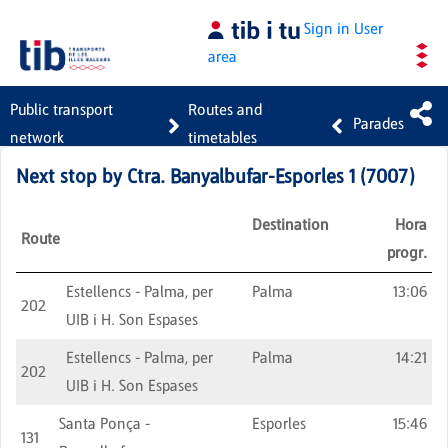
Skip to Main Content
Sign in
User
area
Public transport
Routes and
Parades
network
timetables
Next stop by
Ctra. Banyalbufar-Esporles 1
(
7007
)
Destination
Hora
Route
progr.
Estellencs - Palma, per
Palma
13:06
202
UIB i H. Son Espases
Estellencs - Palma, per
Palma
14:21
202
UIB i H. Son Espases
Santa Ponça -
Esporles
15:46
131