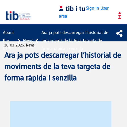
Skip to Main Content
Sign in
User
area
About
Ara ja pots descarregar l’historial de
the
News
moviments de la teva targeta de
30-03-2026.
News
CTM
forma ràpida i senzilla
Ara ja pots descarregar l’historial de
moviments de la teva targeta de
forma ràpida i senzilla