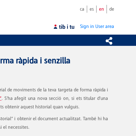
ca
es
en
de
Sign in
User area
rma ràpida i senzilla
torial de moviments de la teva targeta de forma ràpida i
”
. S’ha afegit una nova secció on, si ets titular d’una
s obtenir aquest historial quan vulguis.
torial” i obtenir el document actualitzat. També hi ha
 el necessites.