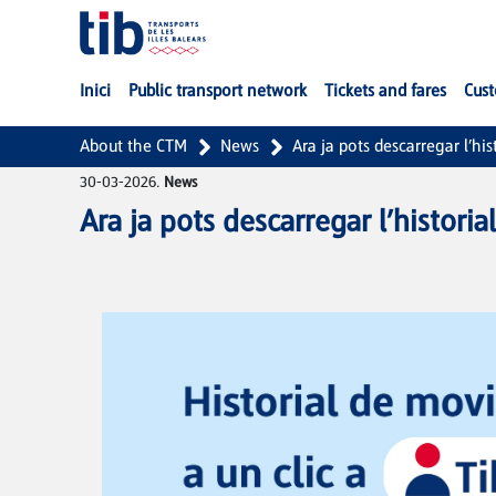
Skip to Main Content
Inici
Public transport network
Tickets and fares
Cust
About the CTM
News
Ara ja pots descarregar l’hi
30-03-2026.
News
Ara ja pots descarregar l’histori