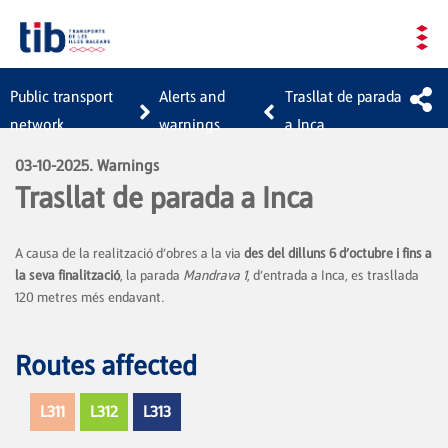
Skip to Main Content
Public transport
Alerts and
Trasllat de parada
network
warnings
a Inca
03-10-2025. Warnings
Trasllat de parada a Inca
A causa de la realització d’obres a la via
des del dilluns 6 d’octubre i fins a
la seva finalització
, la parada
Mandrava 1
, d’entrada a Inca, es trasllada
120 metres més endavant.
Routes affected
L311
L312
L313