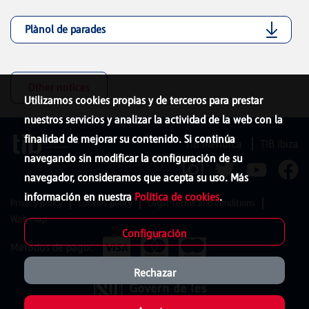
Plànol de parades
Other notices
Utilizamos cookies propias y de terceros para prestar
nuestros servicios y analizar la actividad de la web con la
finalidad de mejorar su contenido. Si continúa
TIB Menorca
TIB Ibiza
navegando sin modificar la configuración de su
navegador, consideramos que acepta su uso. Más
información en nuestra
Política de cookies
.
Privacy policy
Cookies policy
Legal Terms and Conditions
Web map
Configuración
Métodos de pago:
Rechazar