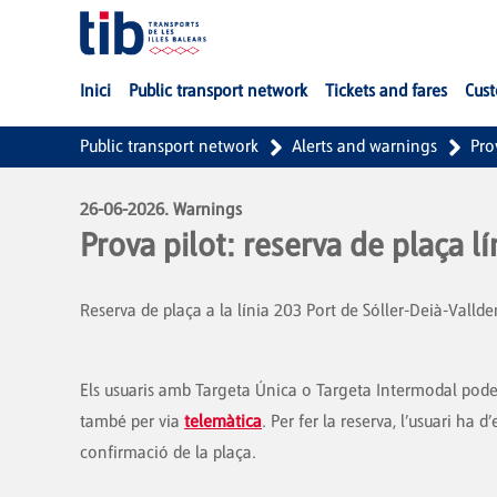
Skip to Main Content
Inici
Public transport network
Tickets and fares
Cust
Public transport network
Alerts and warnings
Pro
26-06-2026. Warnings
Prova pilot: reserva de plaça 
Reserva de plaça a la línia 203 Port de Sóller-Deià-Vall
Els usuaris amb Targeta Única o Targeta Intermodal poden r
també per via
telemàtica
. Per fer la reserva, l’usuari ha d
confirmació de la plaça.