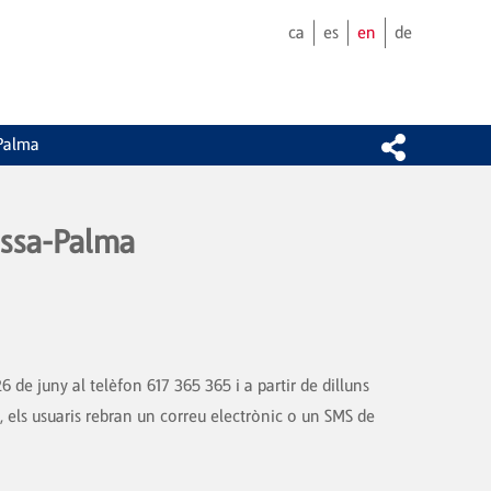
ca
es
en
de
-Palma
mossa-Palma
 de juny al telèfon 617 365 365 i a partir de dilluns
, els usuaris rebran un correu electrònic o un SMS de