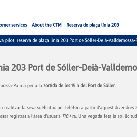
omer services
About the CTM
Reserva de plaça línia 203
va pilot: reserva de plaça línia 203 Port de Sóller-Deià-Valldemossa
línia 203 Port de Sóller-Deià-Vallde
demossa-Palma per a la
sortida de les 15 h del Port de Sóller
.
ealitzar la seva sol·licitud per telèfon a partir d’aquest divendres 26
’estar registrat a l’àrea d’usuaris
TIB i tu.
Una vegada feta la sol·licitud