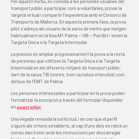
Per aquest motiu, es convida a les persones usuàries del
transport públic a participar com a voluntàries, provar la
targeta virtual i compartir l’experiència amb el Consorci de
Transports de Mallorca. En aquesta primera fase, la prova
pilot s’adreça als usuaris de la xarxa de metro que viatgen
habitualment en la línia M1 Palma – UIB – ParcBit i tenen la
Targeta Única o la Targeta Intermodal.
La previsió és ampliar progressivament la prova a la resta
de persones que utilitzen la Targeta Única o la Targeta
Intermodal en els diferents mitjans de transport públic,
tant de la xarxa TIB (metro, tren i autobús interurbà) com
del bus de l'EMT de Palma.
Les persones interessades a participar en la prova poden
formalitzar la inscripció a través del formulari disponible
en
aquest enllaç
.
Una vegada revisada la sol·licitud, i en cas que el perfil
s’ajusti als criteris establerts, al cap d’uns dies es rebrà un
correu electrònic amb les instruccions per descarregar