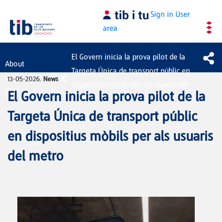
Skip to Main Content
Sign in
User
area
El Govern inicia la prova pilot de la
About
Targeta Única de transport públic en
the
News
13-05-2026.
News
dispositius mòbils per als usuaris del
CTM
El Govern inicia la prova pilot de la
metro
Targeta Única de transport públic
en dispositius mòbils per als usuaris
del metro