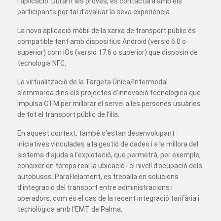
l’aplicació. Durant les proves, es contactarà amb els
participants per tal d’avaluar la seva experiència.
La nova aplicació mòbil de la xarxa de transport públic és
compatible tant amb dispositius Android (versió 6.0 o
superior) com iOs (versió 17.6 o superior) que disposin de
tecnologia NFC.
La virtualització de la Targeta Única/Intermodal
s’emmarca dins els projectes d’innovació tecnològica que
impulsa CTM per millorar el servei a les persones usuàries
de tot el transport públic de l’illa.
En aquest context, també s’estan desenvolupant
iniciatives vinculades a la gestió de dades i a la millora del
sistema d’ajuda a l’explotació, que permetrà, per exemple,
conèixer en temps real la ubicació i el nivell d’ocupació dels
autobusos. Paral·lelament, es treballa en solucions
d’integració del transport entre administracions i
operadors, com és el cas de la recent integració tarifària i
tecnològica amb l’EMT de Palma.