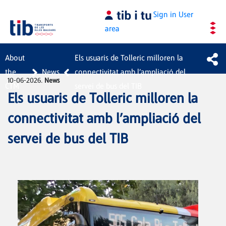
Skip to Main Content
Sign in
User
area
About
Els usuaris de Tolleric milloren la
the
News
connectivitat amb l’ampliació del
10-06-2026.
News
CTM
servei de bus del TIB
Els usuaris de Tolleric milloren la
connectivitat amb l’ampliació del
servei de bus del TIB