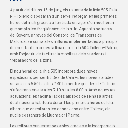
A partir del dilluns 15 de juny, els usuaris de la línia 505 Cala
Pi–Tolleric disposaran d’un servei reforçat en les primeres
hores del matí gràcies a l’entrada en vigor d’un nou horari
que amplia les freqüències de la ruta. Aquesta actuació
del Govern, a través del Consorci de Transports de
Mallorca, se suma a les millores implementades a principis
de mes tant en aquesta línia com en la 504 Tolleric–Palma,
amb l’objectiu de facilitar la mobilitat dels residents i
treballadors de la zona.
El nou horari de la línia 505 incorpora dues noves
expedicions per sentit. Des de Cala Pi, les noves sortides
seran a les 6.50 h i a les 7.40 h, mentre que des de Tolleric
s’afegiran serveis a les 7.10 h i a les 8.00 h. Amb aquestes
actuacions, es facilita l’accés als llocs de feina i a altres
destinacions habituals durant les primeres hores del dia,
alhora que es milloren les connexions entre Tolleric, els
nuclis costaners de Llucmajor i Palma.
Les millores han estat possibles gràcies a la incorporació