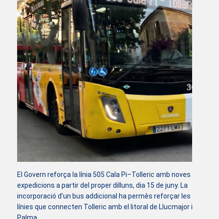
El Govern reforça la línia 505 Cala Pi–Tolleric amb noves
expedicions a partir del proper dilluns, dia 15 de juny. La
incorporació d’un bus addicional ha permès reforçar les
línies que connecten Tolleric amb el litoral de Llucmajor i
Palma