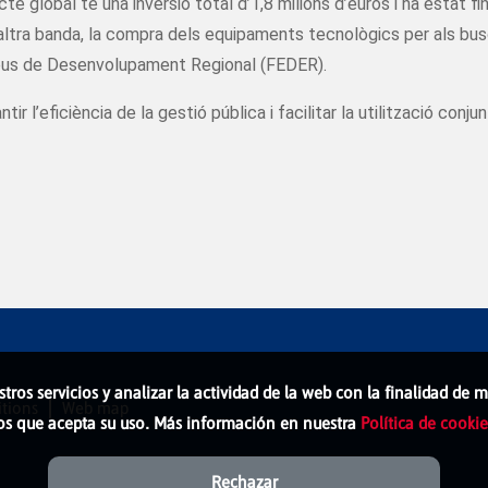
te global té una inversió total d’1,8 milions d’euros i ha estat 
D’altra banda, la compra dels equipaments tecnològics per als b
opeus de Desenvolupament Regional (FEDER).
 l’eficiència de la gestió pública i facilitar la utilització conj
stros servicios y analizar la actividad de la web con la finalidad de
tions
Web map
os que acepta su uso. Más información en nuestra
Política de cookie
Rechazar