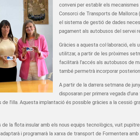
conveni per establir els mecanismes 
Consorci de Transports de Mallorca (
el sistema de gestió de dades necess
pagament als autobusos del servei regu
Gràcies a aquesta col·laboració, els 
utilitzar, a partir de les pròximes s
facilitarà l’accés als autobusos de m
també permetrà incorporar posterior
A partir de la darrera setmana de jun
disposaran per primera vegada d’una
de l’illa. Aquesta implantació és possible gràcies a la cessió gra
 de la flota insular amb els nous equips tecnològics, vuit pupitr
adaptarà i programarà la xarxa de transport de Formentera amb la