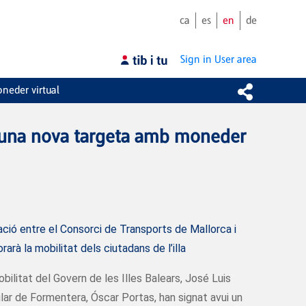
ca
es
en
de
Sign in
User area
neder virtual
d’una nova targeta amb moneder
ació entre el Consorci de Transports de Mallorca i
arà la mobilitat dels ciutadans de l’illa
obilitat del Govern de les Illes Balears, José Luis
ular de Formentera, Óscar Portas, han signat avui un