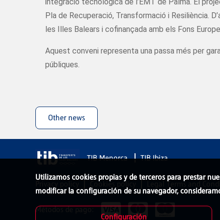
integració tecnològica de l’EMT de Palma. El projec
Pla de Recuperació, Transformació i Resiliència. 
les Illes Balears i cofinançada amb els Fons Eur
Aquest conveni representa una passa més per garantir
públiques.
Other news
TIB Menorca
TIB Ibiza
Utilizamos cookies propias y de terceros para prestar nue
Privacy policy
Cookies policy
Legal Terms and Condi
modificar la configuración de su navegador, consideram
Métodos de pago:
Configuración