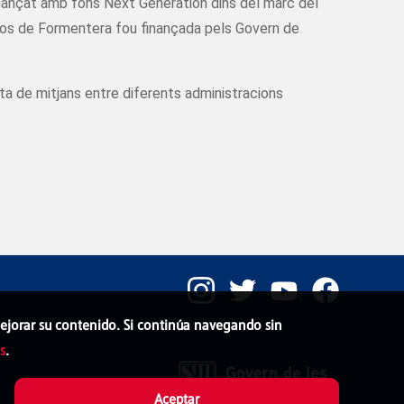
finançat amb fons Next Generation dins del marc del
usos de Formentera fou finançada pels Govern de
unta de mitjans entre diferents administracions
 mejorar su contenido. Si continúa navegando sin
s
.
Aceptar