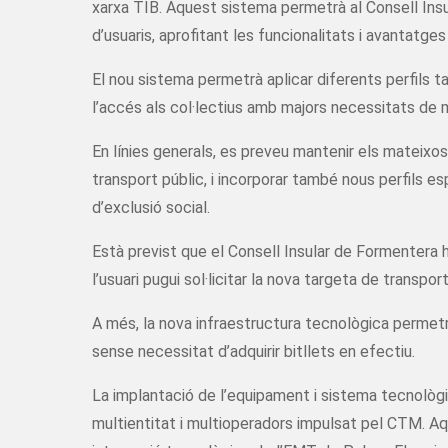
xarxa TIB. Aquest sistema permetrà al Consell Insu
d’usuaris, aprofitant les funcionalitats i avantatg
El nou sistema permetrà aplicar diferents perfils tar
l’accés als col·lectius amb majors necessitats de m
En línies generals, es preveu mantenir els mateixos 
transport públic, i incorporar també nous perfils e
d’exclusió social.
Està previst que el Consell Insular de Formentera ha
l’usuari pugui sol·licitar la nova targeta de transpor
A més, la nova infraestructura tecnològica permetr
sense necessitat d’adquirir bitllets en efectiu.
La implantació de l’equipament i sistema tecnolò
multientitat i multioperadors impulsat pel CTM. Aq