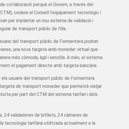
de col·laboració perquè el Govern, a través del
CTM), cedeixi al Consell l’equipament tecnològic i
ari per implantar un nou sistema de validació i
lar de transport públic de l’illa.
usuaris del transport públic de Formentera podran
etmanes, una nova targeta amb moneder virtual que
anera més còmoda, àgil i senzilla. A més, el sistema
ment el pagament directe amb targeta bancària.
y els usuaris del transport públic de Formentera
 targeta de transport moneder que permetrà viatjar
tuïta per part del CTM del sistema tarifari i dels
es, 24 validadores de bitllets, 24 càmeres de
 tecnologia tarifària utilitzada actualment a la