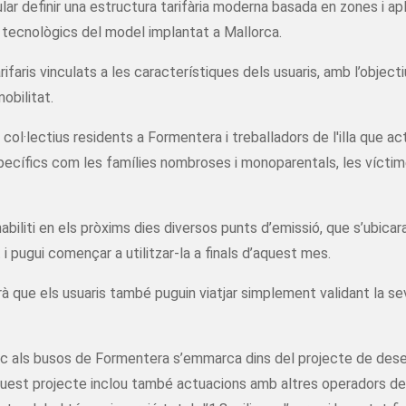
lar definir una estructura tarifària moderna basada en zones i a
es tecnològics del model implantat a Mallorca.
ifaris vinculats a les característiques dels usuaris, amb l’objectiu
obilitat.
col·lectius residents a Formentera i treballadors de l'illa que a
specífics com les famílies nombroses i monoparentals, les víctim
biliti en els pròxims dies diversos punts d’emissió, que s’ubicar
t i pugui començar a utilitzar-la a finals d’aquest mes.
à que els usuaris també puguin viatjar simplement validant la se
gic als busos de Formentera s’emmarca dins del projecte de des
uest projecte inclou també actuacions amb altres operadors de t