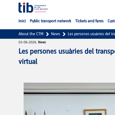
Skip to Main Content
Inici
Public transport network
Tickets and fares
Cust
About the CTM
News
Les persones usuàries del t
03-06-2026.
News
Les persones usuàries del trans
virtual