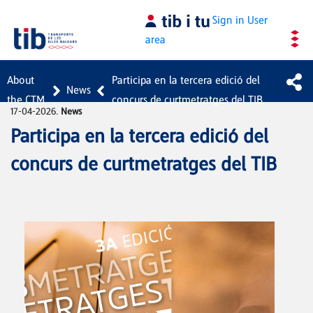
Skip to Main Content
Sign in
User
area
About
Participa en la tercera edició del
News
the CTM
concurs de curtmetratges del TIB
17-04-2026.
News
Participa en la tercera edició del
concurs de curtmetratges del TIB