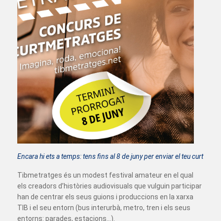
Encara hi ets a temps: tens fins al 8 de juny per enviar el teu curt
Tibmetratges és un modest festival amateur en el qual
els creadors d’històries audiovisuals que vulguin participar
han de centrar els seus guions i produccions en la xarxa
TIB i el seu entorn (bus interurbà, metro, tren i els seus
entorns: parades, estacions...).