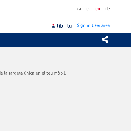
ca
es
en
de
Sign in
User area
 la targeta única en el teu mòbil.