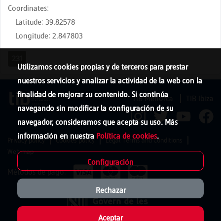
Coordinates
:
Latitude
:
39.82578
Longitude
:
2.847803
231
Utilizamos cookies propias y de terceros para prestar
nuestros servicios y analizar la actividad de la web con la
finalidad de mejorar su contenido. Si continúa
TIB Menorca
TIB Ibiza
navegando sin modificar la configuración de su
navegador, consideramos que acepta su uso. Más
información en nuestra
Política de cookies
.
Privacy policy
Cookies policy
Legal Terms and Conditions
Web map
Configuración
Métodos de pago:
Rechazar
Aceptar