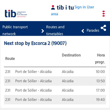
Skip to Main Content
Sign in
User
area
Public transport
Routes and
Parades
network
timetables
Next stop by
Escorca 2
(
19007
)
Destination
Hora
Route
progr.
231
Port de Sóller - Alcúdia
Alcúdia
10:00
231
Port de Sóller - Alcúdia
Alcúdia
13:50
231
Port de Sóller - Alcúdia
Alcúdia
17:00
231
Port de Sóller - Alcúdia
Alcúdia
19:40