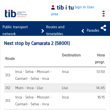
Skip to Main Content
Sign in
User
area
Public transport
Routes and
Parades
network
timetables
Next stop by
Camarata 2
(
58001
)
Destination
Hora
Route
progr.
Inca - Selva - Moscari -
Inca
13:50
313
Caimari - Selva - Inca
312
Muro - Inca - Lluc
Lluc
14:45
Inca - Selva - Moscari -
Inca
16:15
313
Caimari - Selva - Inca