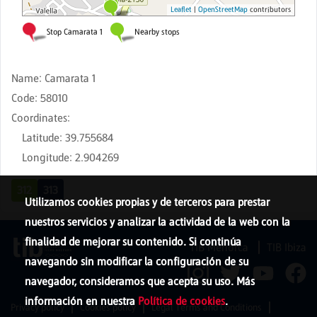
Name
:
Camarata 1
Code
:
58010
Coordinates
:
Latitude
:
39.755684
Longitude
:
2.904269
312
313
Utilizamos cookies propias y de terceros para prestar
nuestros servicios y analizar la actividad de la web con la
finalidad de mejorar su contenido. Si continúa
TIB Menorca
TIB Ibiza
navegando sin modificar la configuración de su
navegador, consideramos que acepta su uso. Más
información en nuestra
Política de cookies
.
Privacy policy
Cookies policy
Legal Terms and Conditions