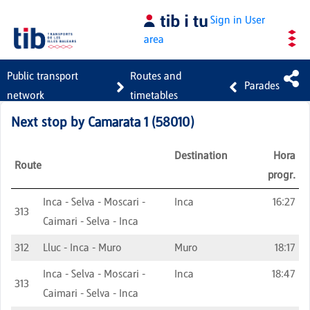
Skip to Main Content
Sign in
User
area
Public transport
Routes and
Parades
network
timetables
Next stop by
Camarata 1
(
58010
)
Destination
Hora
Route
progr.
Inca - Selva - Moscari -
Inca
16:27
313
Caimari - Selva - Inca
312
Lluc - Inca - Muro
Muro
18:17
Inca - Selva - Moscari -
Inca
18:47
313
Caimari - Selva - Inca