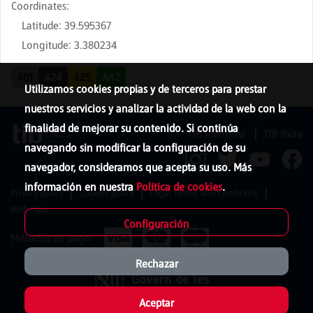
Coordinates
:
Latitude
:
39.595367
Longitude
:
3.380234
401
424
425
A42
Utilizamos cookies propias y de terceros para prestar
nuestros servicios y analizar la actividad de la web con la
finalidad de mejorar su contenido. Si continúa
TIB Menorca
TIB Ibiza
navegando sin modificar la configuración de su
navegador, consideramos que acepta su uso. Más
información en nuestra
Política de cookies
.
Privacy policy
Cookies policy
Legal Terms and Conditions
Web map
Configuración
Métodos de pago:
Rechazar
Aceptar