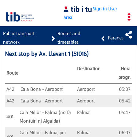
Skip to Main Content
Sign in
User
area
Public transport
Routes and
Parades
network
timetables
Next stop by
Av. Llevant 1
(
51016
)
Destination
Hora
Route
progr.
A42
Cala Bona - Aeroport
Aeroport
05:07
A42
Cala Bona - Aeroport
Aeroport
05:42
Cala Millor - Palma (no fa
Palma
05:47
401
Montuïri ni Algaida)
Cala Millor - Palma, per
Palma
06:07
401