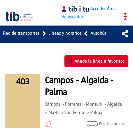
Saltar al contenido principal
Acceder
Área
de usuarios
Red de transportes
Líneas y horarios
Autobús
Añade la línea a favoritos
Campos - Algaida -
403
Palma
Campos > Porreres > Montuïri > Algaida
> Ma-15 > Son Ferriol > Palma
Bus de piso alto