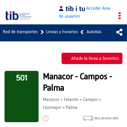
Saltar al contenido principal
Acceder
Área
de usuarios
Red de transportes
Líneas y horarios
Autobús
Añade la línea a favoritos
Manacor - Campos -
501
Palma
Manacor > Felanitx > Campos >
Llucmajor > Palma
Bus de piso alto