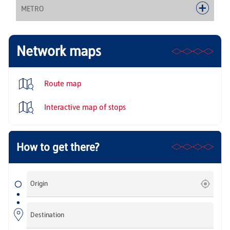
METRO
Network maps
Route map
Interactive map of stops